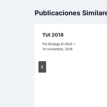
Publicaciones Similar
ran ….
TUI 2018
o, 2025
Por
Bodega El Alfolí
14 noviembre, 2018