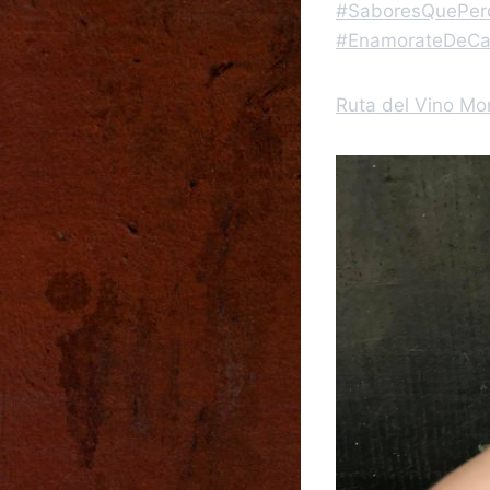
#SaboresQuePer
#EnamorateDeCa
Ruta del Vino Mon