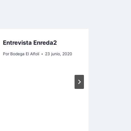
Entrevista Enreda2
Bodas 
Por
Bodega El Alfolí
23 junio, 2020
Por
Bodega 
6 septiemb