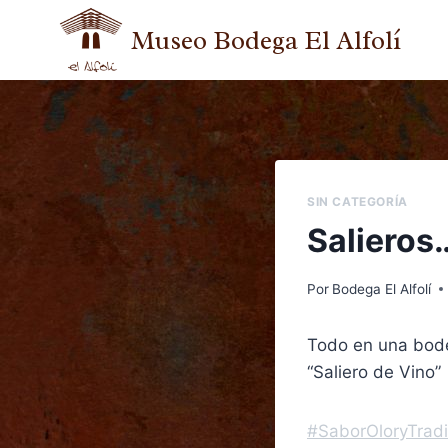
Museo Bodega El Alfolí
SIN CATEGORÍA
Salieros
Por
Bodega El Alfolí
Todo en una bodeg
“Saliero de Vino”
#SaborOloryTradi