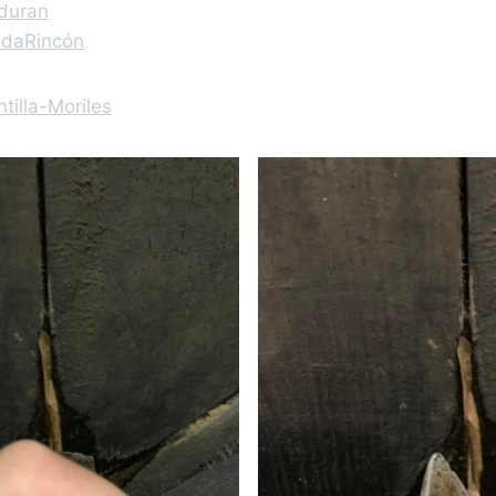
duran
daRincón
tilla-Moriles