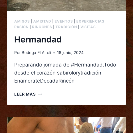
AMIGOS
|
AMISTAD
|
EVENTOS
|
EXPERIENCIAS
|
PASIÓN
|
RINCONES
|
TRADICIÓN
|
VISITAS
Hermandad
Por
Bodega El Alfolí
16 junio, 2024
Preparando jornada de #Hermandad.Todo
desde el corazón sabirolorytradición
EnamorateDecadaRincón
LEER MÁS