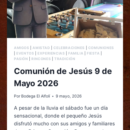
AMIGOS
|
AMISTAD
|
CELEBRACIONES
|
COMUNIONES
|
EVENTOS
|
EXPERIENCIAS
|
FAMILIA
|
FIESTA
|
PASIÓN
|
RINCONES
|
TRADICIÓN
Comunión de Jesús 9 de
Mayo 2026
Por
Bodega El Alfolí
9 mayo, 2026
A pesar de la lluvia el sábado fue un día
sensacional, donde el pequeño Jesús
disfrutó mucho con sus amigos y familiares