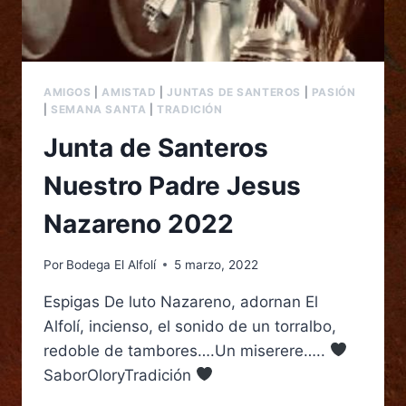
AMIGOS
|
AMISTAD
|
JUNTAS DE SANTEROS
|
PASIÓN
|
SEMANA SANTA
|
TRADICIÓN
Junta de Santeros
Nuestro Padre Jesus
Nazareno 2022
Por
Bodega El Alfolí
5 marzo, 2022
Espigas De luto Nazareno, adornan El
Alfolí, incienso, el sonido de un torralbo,
redoble de tambores….Un miserere…..
SaborOloryTradición