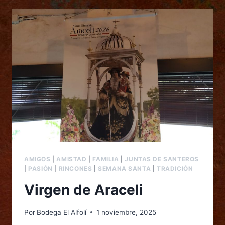
AMIGOS
|
AMISTAD
|
FAMILIA
|
JUNTAS DE SANTEROS
|
PASIÓN
|
RINCONES
|
SEMANA SANTA
|
TRADICIÓN
Virgen de Araceli
Por
Bodega El Alfolí
1 noviembre, 2025