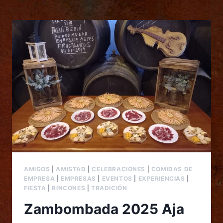
AMIGOS
|
AMISTAD
|
CELEBRACIONES
|
COMIDAS DE
EMPRESA
|
EMPRESAS
|
EVENTOS
|
EXPERIENCIAS
|
FIESTA
|
RINCONES
|
TRADICIÓN
Zambombada 2025 Aja