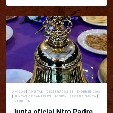
AMIGOS
|
AMISTAD
|
CELEBRACIONES
|
EXPERIENCIAS
|
JUNTAS DE SANTEROS
|
PASIÓN
|
SEMANA SANTA
|
TRADICIÓN
Junta oficial Ntro Padre