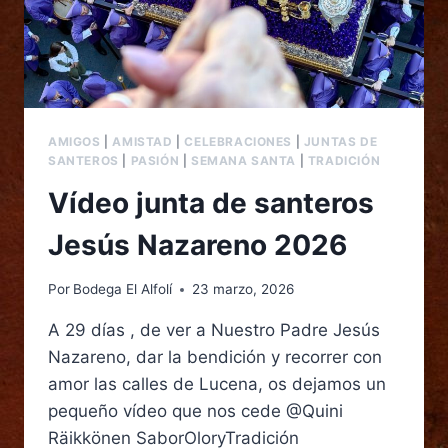
AMIGOS
|
AMISTAD
|
CELEBRACIONES
|
JUNTAS DE
SANTEROS
|
PASIÓN
|
SEMANA SANTA
|
TRADICIÓN
Vídeo junta de santeros
Jesús Nazareno 2026
Por
Bodega El Alfolí
23 marzo, 2026
A 29 días , de ver a Nuestro Padre Jesús
Nazareno, dar la bendición y recorrer con
amor las calles de Lucena, os dejamos un
pequeño vídeo que nos cede @Quini
Räikkönen SaborOloryTradición