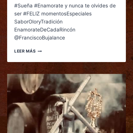
#Sueña #Enamorate y nunca te olvides de
ser #FELIZ momentosEspeciales
SaborOloryTradición
EnamorateDeCadaRincón
@FranciscoBujalance
LEER MÁS