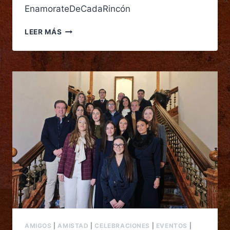
EnamorateDeCadaRincón
LEER MÁS
AMIGOS
|
AMISTAD
|
CELEBRACIONES
|
EVENTOS
|