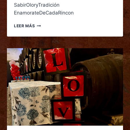
SabirOloryTradición
EnamorateDeCadaRincon
LEER MÁS