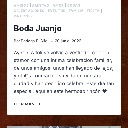
AMIGOS
|
AMISTAD
|
AMOR
|
BODAS
|
CELEBRACIONES
|
EVENTOS
|
FAMILIA
|
FIESTA
|
RINCONES
Boda Juanjo
Por
Bodega El Alfolí
20 junio, 2026
Ayer el Alfolí se volvió a vestir del color del
#amor, con una íntima celebración familiar,
de unos amigos, unos han llegado de lejos,
y otr@s comparten su vida en nuestra
ciudad y han decidido celebrar este día tan
especial, aquí en este hermoso rincón ♥️
LEER MÁS