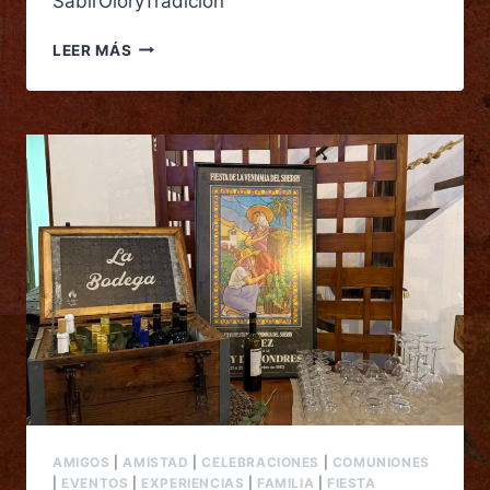
SabirOloryTradicion
LEER MÁS
AMIGOS
|
AMISTAD
|
CELEBRACIONES
|
COMUNIONES
|
EVENTOS
|
EXPERIENCIAS
|
FAMILIA
|
FIESTA