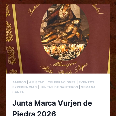
AMIGOS
|
AMISTAD
|
CELEBRACIONES
|
EVENTOS
|
EXPERIENCIAS
|
JUNTAS DE SANTEROS
|
SEMANA
SANTA
Junta Marca Vurjen de
Piedra 2026