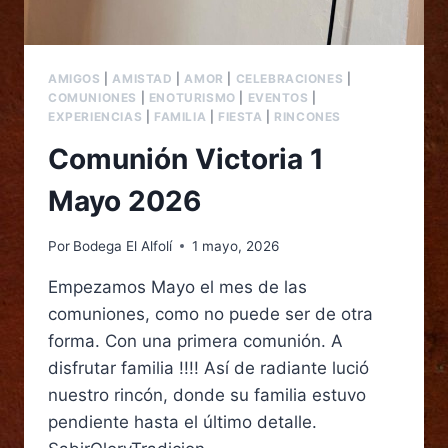
AMIGOS
|
AMISTAD
|
AMOR
|
CELEBRACIONES
|
COMUNIONES
|
ENOTURISMO
|
EVENTOS
|
EXPERIENCIAS
|
FAMILIA
|
FIESTA
|
RINCONES
Comunión Victoria 1
Mayo 2026
Por
Bodega El Alfolí
1 mayo, 2026
Empezamos Mayo el mes de las
comuniones, como no puede ser de otra
forma. Con una primera comunión. A
disfrutar familia !!!! Así de radiante lució
nuestro rincón, donde su familia estuvo
pendiente hasta el último detalle.