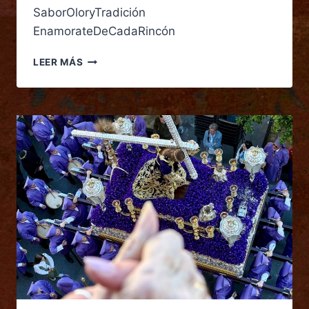
SaborOloryTradición
EnamorateDeCadaRincón
LEER MÁS