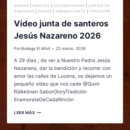
AMIGOS
|
AMISTAD
|
CELEBRACIONES
|
JUNTAS DE
SANTEROS
|
PASIÓN
|
SEMANA SANTA
|
TRADICIÓN
Vídeo junta de santeros
Jesús Nazareno 2026
Por
Bodega El Alfolí
23 marzo, 2026
A 29 días , de ver a Nuestro Padre Jesús
Nazareno, dar la bendición y recorrer con
amor las calles de Lucena, os dejamos un
pequeño vídeo que nos cede @Quini
Räikkönen SaborOloryTradición
EnamorateDeCadaRincón
LEER MÁS