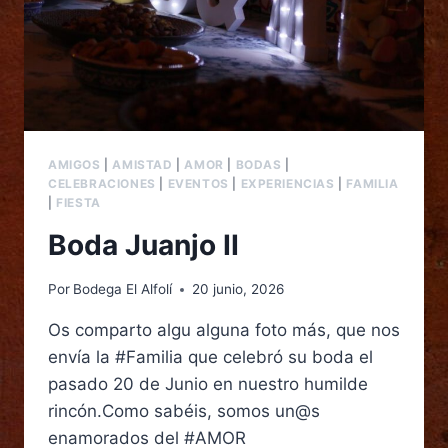
AMIGOS
|
AMISTAD
|
AMOR
|
BODAS
|
CELEBRACIONES
|
EVENTOS
|
EXPERIENCIAS
|
FAMILIA
|
FIESTA
Boda Juanjo II
Por
Bodega El Alfolí
20 junio, 2026
Os comparto algu alguna foto más, que nos
envía la #Familia que celebró su boda el
pasado 20 de Junio en nuestro humilde
rincón.Como sabéis, somos un@s
enamorados del #AMOR