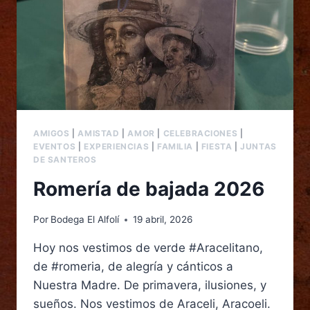
AMIGOS
|
AMISTAD
|
AMOR
|
CELEBRACIONES
|
EVENTOS
|
EXPERIENCIAS
|
FAMILIA
|
FIESTA
|
JUNTAS
DE SANTEROS
Romería de bajada 2026
Por
Bodega El Alfolí
19 abril, 2026
Hoy nos vestimos de verde #Aracelitano,
de #romeria, de alegría y cánticos a
Nuestra Madre. De primavera, ilusiones, y
sueños. Nos vestimos de Araceli, Aracoeli.