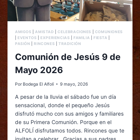
AMIGOS
|
AMISTAD
|
CELEBRACIONES
|
COMUNIONES
|
EVENTOS
|
EXPERIENCIAS
|
FAMILIA
|
FIESTA
|
PASIÓN
|
RINCONES
|
TRADICIÓN
Comunión de Jesús 9 de
Mayo 2026
Por
Bodega El Alfolí
9 mayo, 2026
A pesar de la lluvia el sábado fue un día
sensacional, donde el pequeño Jesús
disfrutó mucho con sus amigos y familiares
de su Primera Comunión. Porque en el
ALFOLÍ disfrutamos todos. Rincones que te
invitan a celebrar . Gracias a sus padres