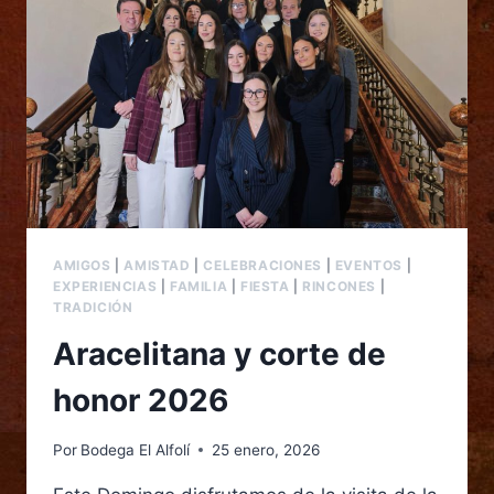
AMIGOS
|
AMISTAD
|
CELEBRACIONES
|
EVENTOS
|
EXPERIENCIAS
|
FAMILIA
|
FIESTA
|
RINCONES
|
TRADICIÓN
Aracelitana y corte de
honor 2026
Por
Bodega El Alfolí
25 enero, 2026