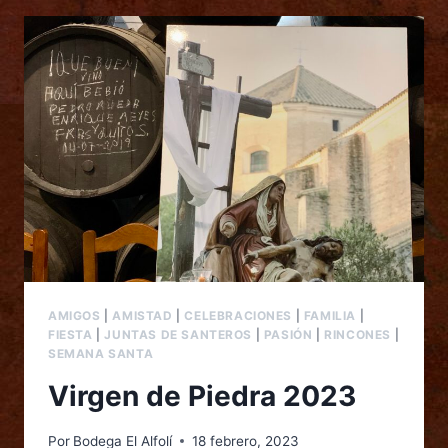
AMIGOS
|
AMISTAD
|
CELEBRACIONES
|
FAMILIA
|
FIESTA
|
JUNTAS DE SANTEROS
|
PASIÓN
|
RINCONES
|
SEMANA SANTA
Virgen de Piedra 2023
Por
Bodega El Alfolí
18 febrero, 2023