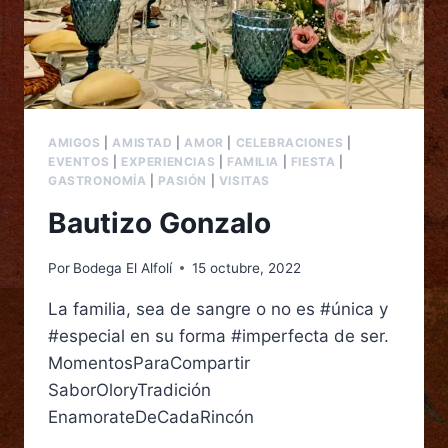
AMIGOS
|
AMISTAD
|
AMOR
|
CELEBRACIONES
|
EVENTOS
|
EXPERIENCIAS
|
FAMILIA
|
FIESTA
|
GASTRONOMÍA
|
PASIÓN
|
VISITAS
Bautizo Gonzalo
Por
Bodega El Alfolí
15 octubre, 2022
La familia, sea de sangre o no es #única y
#especial en su forma #imperfecta de ser.
MomentosParaCompartir
SaborOloryTradición
EnamorateDeCadaRincón