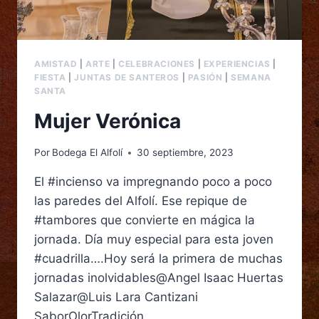
AMISTAD
|
ARTE
|
CELEBRACIONES
|
EXPERIENCIAS
|
FIESTA
|
JUNTAS DE SANTEROS
|
PASIÓN
|
SEMANA
SANTA
Mujer Verónica
Por
Bodega El Alfolí
30 septiembre, 2023
El #incienso va impregnando poco a poco
las paredes del Alfolí. Ese repique de
#tambores que convierte en mágica la
jornada. Día muy especial para esta joven
#cuadrilla….Hoy será la primera de muchas
jornadas inolvidables@Angel Isaac Huertas
Salazar@Luis Lara Cantizani
SaborOlorTradición