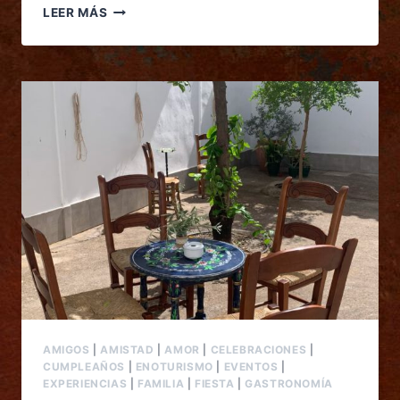
LEER MÁS
AMIGOS
|
AMISTAD
|
AMOR
|
CELEBRACIONES
|
CUMPLEAÑOS
|
ENOTURISMO
|
EVENTOS
|
EXPERIENCIAS
|
FAMILIA
|
FIESTA
|
GASTRONOMÍA