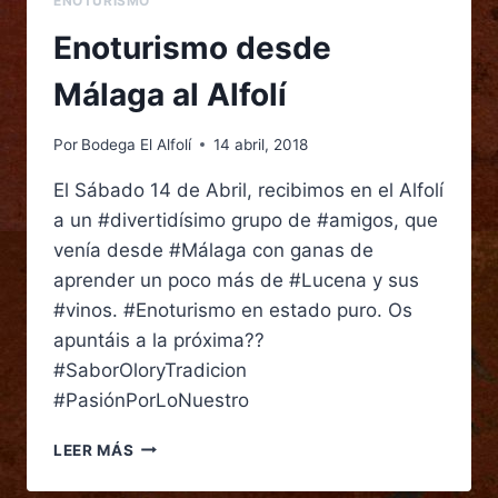
ENOTURISMO
Enoturismo desde
Málaga al Alfolí
Por
Bodega El Alfolí
14 abril, 2018
El Sábado 14 de Abril, recibimos en el Alfolí
a un #divertidísimo grupo de #amigos, que
venía desde #Málaga con ganas de
aprender un poco más de #Lucena y sus
#vinos. #Enoturismo en estado puro. Os
apuntáis a la próxima??
#SaborOloryTradicion
#PasiónPorLoNuestro
LEER MÁS