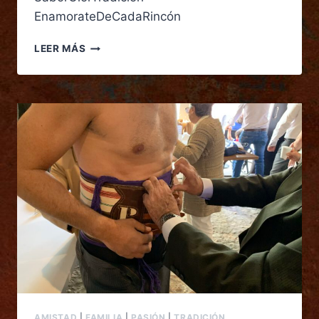
EnamorateDeCadaRincón
LEER MÁS
AMISTAD
|
FAMILIA
|
PASIÓN
|
TRADICIÓN