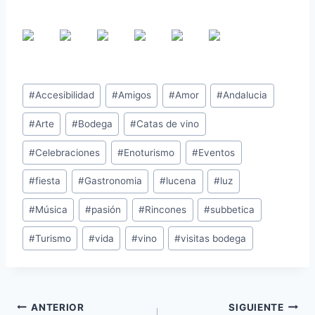
#
Accesibilidad
#
Amigos
#
Amor
#
Andalucia
#
Arte
#
Bodega
#
Catas de vino
#
Celebraciones
#
Enoturismo
#
Eventos
#
fiesta
#
Gastronomia
#
lucena
#
luz
#
Música
#
pasión
#
Rincones
#
subbetica
#
Turismo
#
vida
#
vino
#
visitas bodega
ANTERIOR
SIGUIENTE