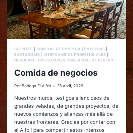
CLIENTES
|
COMIDAS DE EMPRESA
|
EMPRESAS
|
ENOTURISMO
|
INTERCAMBIOS PROFESIONALES
|
NEGOCIOS
|
OPERACIONES COMERCIALES
|
VENTAS
Comida de negocios
Por
Bodega El Alfolí
28 abril, 2026
Nuestros muros, testigos silenciosos de
grandes veladas, de grandes proyectos, de
nuevos comienzos y alianzas más allá de
nuestras fronteras. Gracias por contar con
el Alfolí para compartir estos intensos