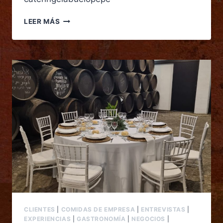
LEER MÁS
CLIENTES
|
COMIDAS DE EMPRESA
|
ENTREVISTAS
|
EXPERIENCIAS
|
GASTRONOMÍA
|
NEGOCIOS
|