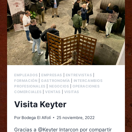
EMPLEADOS
|
EMPRESAS
|
ENTREVISTAS
|
FORMACIÓN
|
GASTRONOMÍA
|
INTERCAMBIOS
PROFESIONALES
|
NEGOCIOS
|
OPERACIONES
COMERCIALES
|
VENTAS
|
VISITAS
Visita Keyter
Por
Bodega El Alfolí
25 noviembre, 2022
Gracias a @Keyter Intarcon por compartir