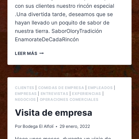
con sus clientes nuestro rincón especial
.Una divertida tarde, deseamos que se
hayan llevado un poquito de sabor de
nuestra tierra. SaborOloryTradición
EnamorateDeCadaRincón
LEER MÁS
CLIENTES
|
COMIDAS DE EMPRESA
|
EMPLEADOS
|
EMPRESAS
|
ENTREVISTAS
|
EXPERIENCIAS
|
NEGOCIOS
|
OPERACIONES COMERCIALES
Visita de empresa
Por
Bodega El Alfolí
29 enero, 2022