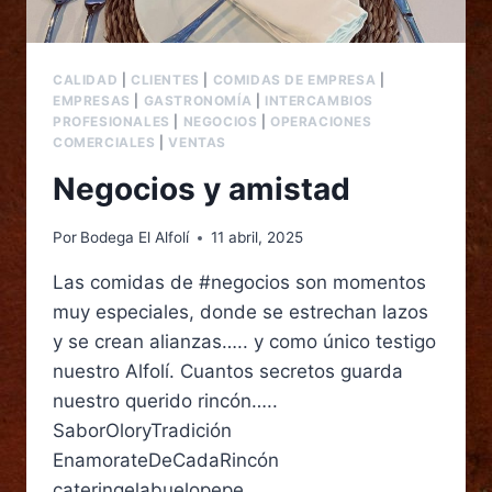
CALIDAD
|
CLIENTES
|
COMIDAS DE EMPRESA
|
EMPRESAS
|
GASTRONOMÍA
|
INTERCAMBIOS
PROFESIONALES
|
NEGOCIOS
|
OPERACIONES
COMERCIALES
|
VENTAS
Negocios y amistad
Por
Bodega El Alfolí
11 abril, 2025
Las comidas de #negocios son momentos
muy especiales, donde se estrechan lazos
y se crean alianzas….. y como único testigo
nuestro Alfolí. Cuantos secretos guarda
nuestro querido rincón…..
SaborOloryTradición
EnamorateDeCadaRincón
cateringelabuelopepe