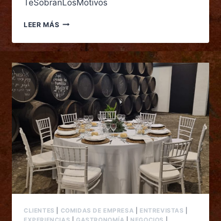
TeSobranLosMotivos
LEER MÁS
CLIENTES
|
COMIDAS DE EMPRESA
|
ENTREVISTAS
|
EXPERIENCIAS
|
GASTRONOMÍA
|
NEGOCIOS
|