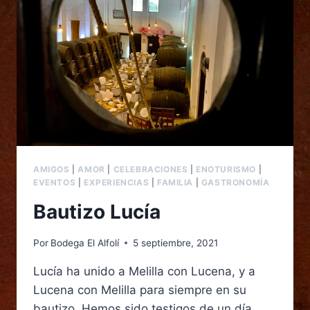
AMIGOS
|
AMOR
|
CELEBRACIONES
|
ENOTURISMO
|
EVENTOS
|
EXPERIENCIAS
|
FAMILIA
|
GASTRONOMÍA
Bautizo Lucía
Por
Bodega El Alfolí
5 septiembre, 2021
Lucía ha unido a Melilla con Lucena, y a
Lucena con Melilla para siempre en su
bautizo. Hemos sido testigos de un día