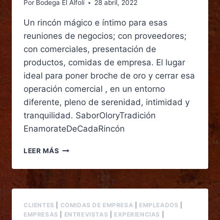
Por
Bodega El Alfolí
28 abril, 2022
Un rincón mágico e íntimo para esas
reuniones de negocios; con proveedores;
con comerciales, presentación de
productos, comidas de empresa. El lugar
ideal para poner broche de oro y cerrar esa
operación comercial , en un entorno
diferente, pleno de serenidad, intimidad y
tranquilidad. SaborOloryTradición
EnamorateDeCadaRincón
LEER MÁS
CLIENTES
|
COMIDAS DE EMPRESA
|
EMPLEADOS
|
EMPRESAS
|
ENTREVISTAS
|
EXPERIENCIAS
|