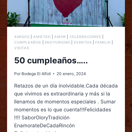
AMIGOS
|
AMISTAD
|
AMOR
|
CELEBRACIONES
|
CUMPLEAÑOS
|
ENOTURISMO
|
EVENTOS
|
FAMILIA
|
VISITAS
50 cumpleaños…..
Por
Bodega El Alfolí
20 enero, 2024
Retazos de un día inolvidable.Cada década
que vivimos es extraordinaria y más si la
llenamos de momentos especiales . Sumar
momentos es lo que cuenta!!!Felicidades
!!!! SaborOloryTradición
EnamorateDeCadaRincón