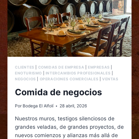
CLIENTES
|
COMIDAS DE EMPRESA
|
EMPRESAS
|
ENOTURISMO
|
INTERCAMBIOS PROFESIONALES
|
NEGOCIOS
|
OPERACIONES COMERCIALES
|
VENTAS
Comida de negocios
Por
Bodega El Alfolí
28 abril, 2026
Nuestros muros, testigos silenciosos de
grandes veladas, de grandes proyectos, de
nuevos comienzos y alianzas más allá de