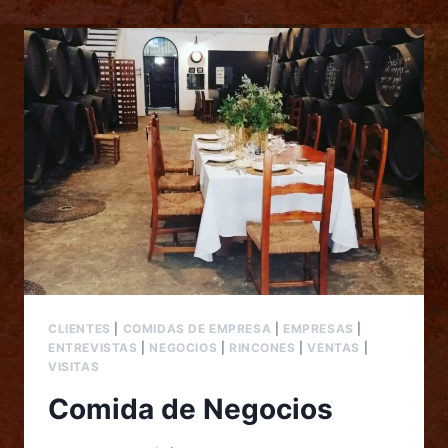
CLIENTES
|
COMIDAS DE EMPRESA
|
EMPRESAS
|
ENTREVISTAS
|
NEGOCIOS
|
RINCONES
|
VENTAS
|
VISITAS
Comida de Negocios