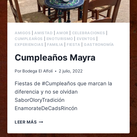
AMIGOS
|
AMISTAD
|
AMOR
|
CELEBRACIONES
|
CUMPLEAÑOS
|
ENOTURISMO
|
EVENTOS
|
EXPERIENCIAS
|
FAMILIA
|
FIESTA
|
GASTRONOMÍA
Cumpleaños Mayra
Por
Bodega El Alfolí
2 julio, 2022
Fiestas de #Cumpleaños que marcan la
diferencia y no se olvidan
SaborOloryTradición
EnamorateDeCadsRincón
LEER MÁS