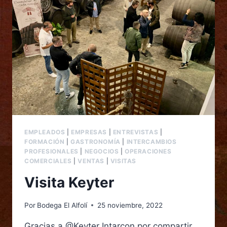
EMPLEADOS
|
EMPRESAS
|
ENTREVISTAS
|
FORMACIÓN
|
GASTRONOMÍA
|
INTERCAMBIOS
PROFESIONALES
|
NEGOCIOS
|
OPERACIONES
COMERCIALES
|
VENTAS
|
VISITAS
Visita Keyter
Por
Bodega El Alfolí
25 noviembre, 2022
Gracias a @Keyter Intarcon por compartir