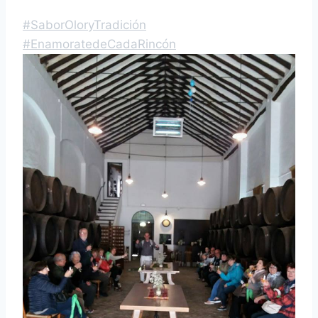
#
SaborOloryTradición
#
EnamoratedeCadaRincón