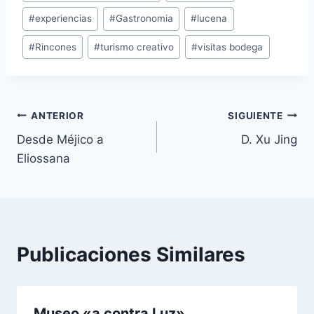
#
experiencias
#
Gastronomia
#
lucena
#
Rincones
#
turismo creativo
#
visitas bodega
ANTERIOR
SIGUIENTE
Desde Méjico a
D. Xu Jing
Eliossana
Publicaciones Similares
Museo «a contra Luz»