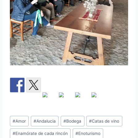
#
Amor
#
Andalucia
#
Bodega
#
Catas de vino
#
Enamórate de cada rincón
#
Enoturismo