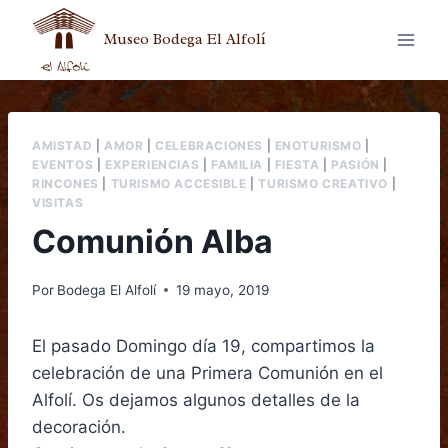
Museo Bodega El Alfolí
AMISTAD
|
AMOR
|
CELEBRACIONES
|
ENOTURISMO
|
EVENTOS
|
EXPERIENCIAS
|
FAMILIA
|
FIESTA
|
PASIÓN
|
RINCONES
|
TURISMO ACCESIBLE
|
TURISMO CREATIVO
|
VISITAS
Comunión Alba
Por
Bodega El Alfolí
19 mayo, 2019
El pasado Domingo día 19, compartimos la
celebración de una Primera Comunión en el
Alfolí. Os dejamos algunos detalles de la
decoración.