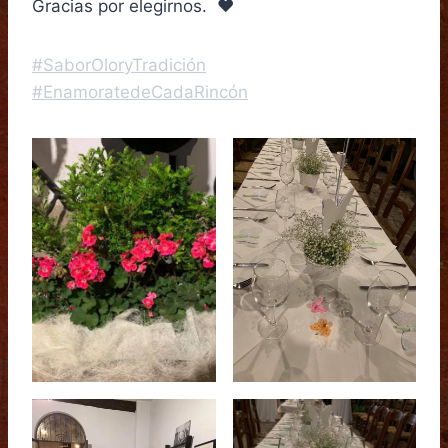
Gracias por elegirnos. ❤️
#SaborOloryTradición
#EnamoratedeCadaRincón