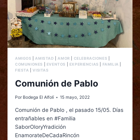
AMIGOS
|
AMISTAD
|
AMOR
|
CELEBRACIONES
|
COMUNIONES
|
EVENTOS
|
EXPERIENCIAS
|
FAMILIA
|
FIESTA
|
VISITAS
Comunión de Pablo
Por
Bodega El Alfolí
15 mayo, 2022
Comunión de Pablo , el pasado 15/05. Días
entrañables en #Familia
SaborOloryYradición
EnamorateDeCadaRincón