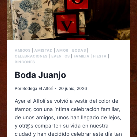
AMIGOS
|
AMISTAD
|
AMOR
|
BODAS
|
CELEBRACIONES
|
EVENTOS
|
FAMILIA
|
FIESTA
|
RINCONES
Boda Juanjo
Por
Bodega El Alfolí
20 junio, 2026
Ayer el Alfolí se volvió a vestir del color del
#amor, con una íntima celebración familiar,
de unos amigos, unos han llegado de lejos,
y otr@s comparten su vida en nuestra
ciudad y han decidido celebrar este día tan