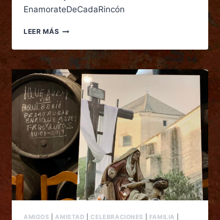
EnamorateDeCadaRincón
LEER MÁS
AMIGOS
|
AMISTAD
|
CELEBRACIONES
|
FAMILIA
|