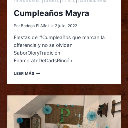
EXPERIENCIAS
|
FAMILIA
|
FIESTA
|
GASTRONOMÍA
Cumpleaños Mayra
Por
Bodega El Alfolí
2 julio, 2022
Fiestas de #Cumpleaños que marcan la
diferencia y no se olvidan
SaborOloryTradición
EnamorateDeCadsRincón
LEER MÁS