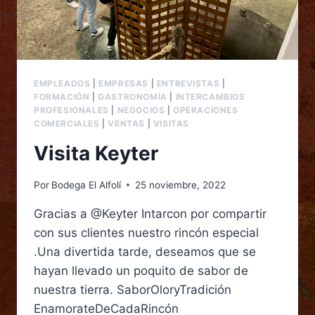
EMPLEADOS
|
EMPRESAS
|
ENTREVISTAS
|
FORMACIÓN
|
GASTRONOMÍA
|
INTERCAMBIOS
PROFESIONALES
|
NEGOCIOS
|
OPERACIONES
COMERCIALES
|
VENTAS
|
VISITAS
Visita Keyter
Por
Bodega El Alfolí
25 noviembre, 2022
Gracias a @Keyter Intarcon por compartir
con sus clientes nuestro rincón especial
.Una divertida tarde, deseamos que se
hayan llevado un poquito de sabor de
nuestra tierra. SaborOloryTradición
EnamorateDeCadaRincón