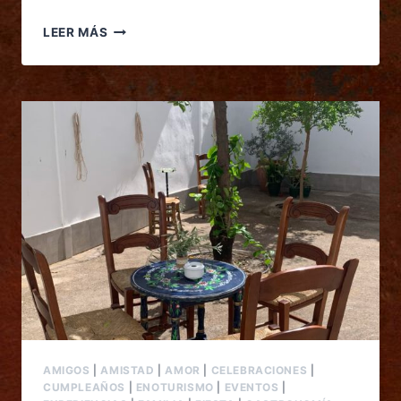
LEER MÁS
AMIGOS
|
AMISTAD
|
AMOR
|
CELEBRACIONES
|
CUMPLEAÑOS
|
ENOTURISMO
|
EVENTOS
|