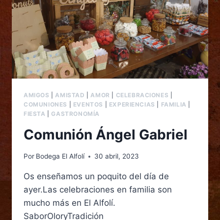
AMIGOS
|
AMISTAD
|
AMOR
|
CELEBRACIONES
|
COMUNIONES
|
EVENTOS
|
EXPERIENCIAS
|
FAMILIA
|
FIESTA
|
GASTRONOMÍA
Comunión Ángel Gabriel
Por
Bodega El Alfolí
30 abril, 2023
Os enseñamos un poquito del día de
ayer.Las celebraciones en familia son
mucho más en El Alfolí.
SaborOloryTradición