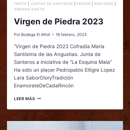
FIESTA
|
JUNTAS DE SANTEROS
|
PASIÓN
|
RINCONES
|
SEMANA SANTA
Virgen de Piedra 2023
Por
Bodega El Alfolí
18 febrero, 2023
“Virgen de Piedra 2023 Cofradía María
Santísima de las Angustias. Junta de
Santeros a iniciativa de “La Esquina Mala”
Ha sido un placer Pedropablo Eltigre Lopez
Lara SaborOloryTradición
EnamorateDeCadaRincón
LEER MÁS