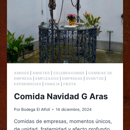
AMIGOS
|
AMISTAD
|
CELEBRACIONES
|
COMIDAS DE
EMPRESA
|
EMPLEADOS
|
EMPRESAS
|
EVENTOS
|
EXPERIENCIAS
|
FAMILIA
|
FIESTA
Comida Navidad G Aras
Por
Bodega El Alfolí
14 diciembre, 2024
Comidas de empresas, momentos únicos,
de unidad, fraternidad y afecto profundo.