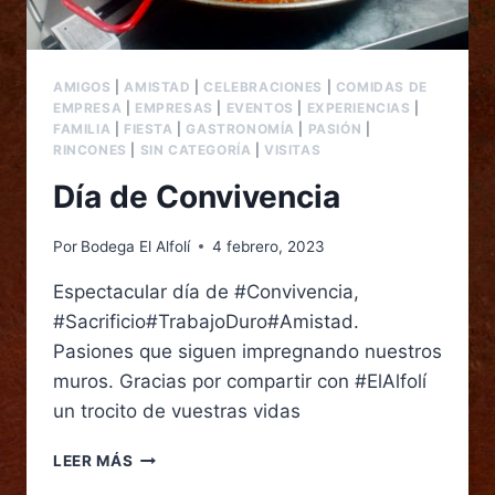
AMIGOS
|
AMISTAD
|
CELEBRACIONES
|
COMIDAS DE
EMPRESA
|
EMPRESAS
|
EVENTOS
|
EXPERIENCIAS
|
FAMILIA
|
FIESTA
|
GASTRONOMÍA
|
PASIÓN
|
RINCONES
|
SIN CATEGORÍA
|
VISITAS
Día de Convivencia
Por
Bodega El Alfolí
4 febrero, 2023
Espectacular día de #Convivencia,
#Sacrificio#TrabajoDuro#Amistad.
Pasiones que siguen impregnando nuestros
muros. Gracias por compartir con #ElAlfolí
un trocito de vuestras vidas
LEER MÁS