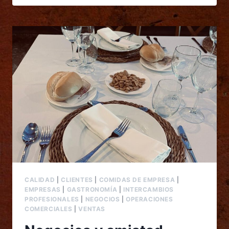
CALIDAD
|
CLIENTES
|
COMIDAS DE EMPRESA
|
EMPRESAS
|
GASTRONOMÍA
|
INTERCAMBIOS
PROFESIONALES
|
NEGOCIOS
|
OPERACIONES
COMERCIALES
|
VENTAS