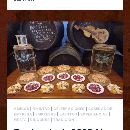
AMIGOS
|
AMISTAD
|
CELEBRACIONES
|
COMIDAS DE
EMPRESA
|
EMPRESAS
|
EVENTOS
|
EXPERIENCIAS
|
FIESTA
|
RINCONES
|
TRADICIÓN