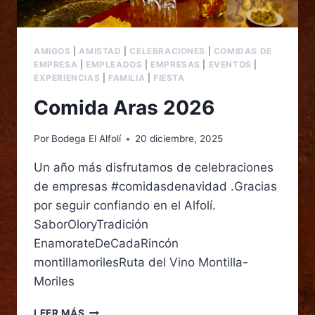
AMIGOS
|
AMISTAD
|
CELEBRACIONES
|
COMIDAS DE
EMPRESA
|
EMPLEADOS
|
EMPRESAS
|
EVENTOS
|
EXPERIENCIAS
|
FAMILIA
|
FIESTA
Comida Aras 2026
Por
Bodega El Alfolí
20 diciembre, 2025
Un año más disfrutamos de celebraciones
de empresas #comidasdenavidad .Gracias
por seguir confiando en el Alfolí.
SaborOloryTradición
EnamorateDeCadaRincón
montillamorilesRuta del Vino Montilla-
Moriles
LEER MÁS