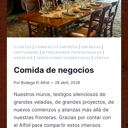
CLIENTES
|
COMIDAS DE EMPRESA
|
EMPRESAS
|
ENOTURISMO
|
INTERCAMBIOS PROFESIONALES
|
NEGOCIOS
|
OPERACIONES COMERCIALES
|
VENTAS
Comida de negocios
Por
Bodega El Alfolí
28 abril, 2026
Nuestros muros, testigos silenciosos de
grandes veladas, de grandes proyectos, de
nuevos comienzos y alianzas más allá de
nuestras fronteras. Gracias por contar con
el Alfolí para compartir estos intensos