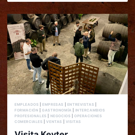
EMPLEADOS
|
EMPRESAS
|
ENTREVISTAS
|
FORMACIÓN
|
GASTRONOMÍA
|
INTERCAMBIOS
PROFESIONALES
|
NEGOCIOS
|
OPERACIONES
COMERCIALES
|
VENTAS
|
VISITAS
Visita Keyter