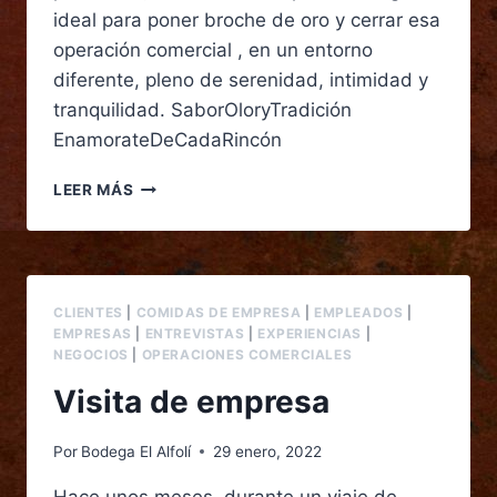
ideal para poner broche de oro y cerrar esa
operación comercial , en un entorno
diferente, pleno de serenidad, intimidad y
tranquilidad. SaborOloryTradición
EnamorateDeCadaRincón
LEER MÁS
CLIENTES
|
COMIDAS DE EMPRESA
|
EMPLEADOS
|
EMPRESAS
|
ENTREVISTAS
|
EXPERIENCIAS
|
NEGOCIOS
|
OPERACIONES COMERCIALES
Visita de empresa
Por
Bodega El Alfolí
29 enero, 2022
Hace unos meses, durante un viaje de