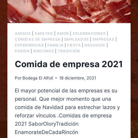
AMIGOS
|
AMISTAD
|
AMOR
|
CELEBRACIONES
|
COMIDAS DE EMPRESA
|
EMPLEADOS
|
EMPRESAS
|
EXPERIENCIAS
|
FAMILIA
|
FIESTA
|
NEGOCIOS
|
PASIÓN
|
RINCONES
|
TRADICIÓN
Comida de empresa 2021
Por
Bodega El Alfolí
18 diciembre, 2021
El mayor potencial de las empresas es su
personal. Que mejor momento que una
comida de Navidad para estrechar lazos y
reforzar vínculos .Comidas de empresa
2021 SaborOloryTradición
EnamorateDeCadaRincón