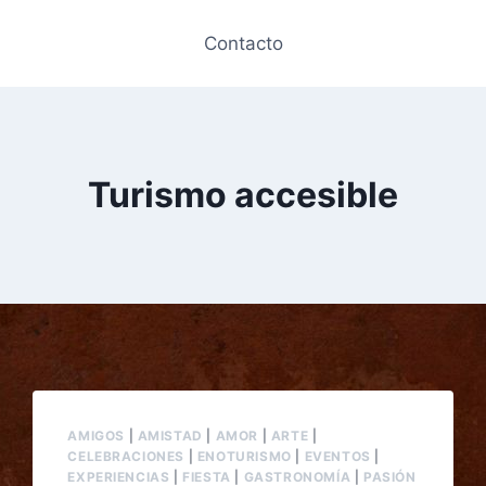
Contacto
Turismo accesible
AMIGOS
|
AMISTAD
|
AMOR
|
ARTE
|
CELEBRACIONES
|
ENOTURISMO
|
EVENTOS
|
EXPERIENCIAS
|
FIESTA
|
GASTRONOMÍA
|
PASIÓN