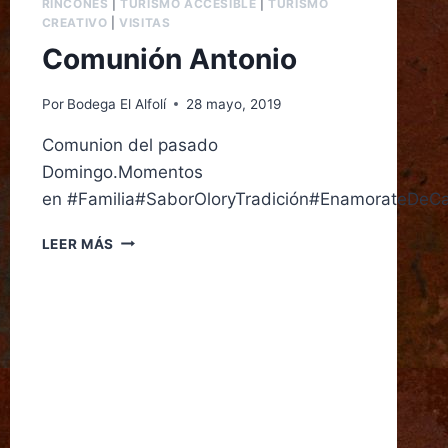
RINCONES
|
TURISMO ACCESIBLE
|
TURISMO
CREATIVO
|
VISITAS
Comunión Antonio
Por
Bodega El Alfolí
28 mayo, 2019
Comunion del pasado
Domingo.Momentos
en #Familia#SaborOloryTradición#EnamorateDeC
LEER MÁS