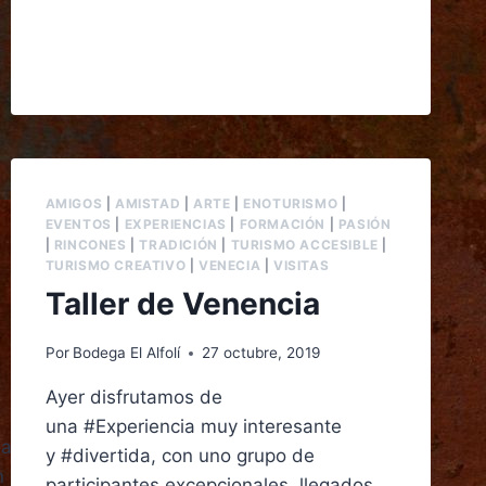
AMIGOS
|
AMISTAD
|
ARTE
|
ENOTURISMO
|
EVENTOS
|
EXPERIENCIAS
|
FORMACIÓN
|
PASIÓN
|
RINCONES
|
TRADICIÓN
|
TURISMO ACCESIBLE
|
TURISMO CREATIVO
|
VENECIA
|
VISITAS
Taller de Venencia
Por
Bodega El Alfolí
27 octubre, 2019
Ayer disfrutamos de
una #Experiencia muy interesante
autizo
y #divertida, con uno grupo de
n
participantes excepcionales, llegados