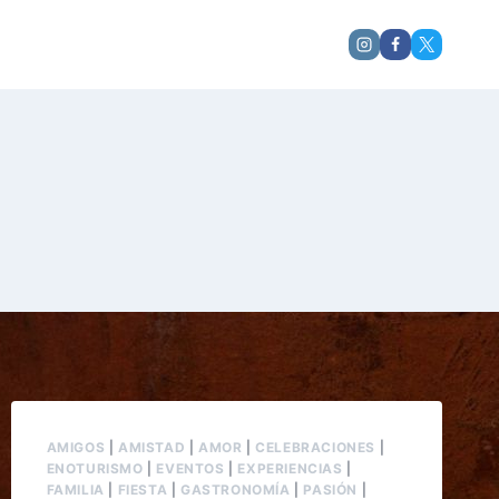
AMIGOS
|
AMISTAD
|
AMOR
|
CELEBRACIONES
|
ENOTURISMO
|
EVENTOS
|
EXPERIENCIAS
|
FAMILIA
|
FIESTA
|
GASTRONOMÍA
|
PASIÓN
|