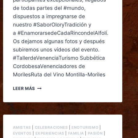
de todas partes del #mundo,
dispuestos a impregnarse de
nuestro #SaborOloryTradición y
a #EnamorarsedeCadaRincondelAlfolí.
Os dejamos algunas fotos y después
subiremos unos vídeos del evento.
#TallerdeVenenciaTurismo Subbética
CordobesaVenenciadores de
MorilesRuta del Vino Montilla-Moriles
LEER MÁS
AMISTAS
|
CELEBRACIONES
|
ENOTURISMO
|
EVENTOS
|
EXPERIENCIAS
|
FAMILIA
|
PASIÓN
|