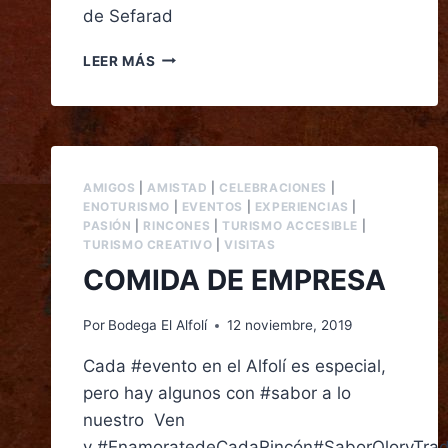
de Sefarad
LEER MÁS
AMIGOS
|
AMISTAD
|
CELEBRACIONES
|
ENOTURISMO
|
EVENTOS
|
EXPERIENCIAS
|
PASIÓN
|
RINCONES
|
TURISMO ACCESIBLE
|
TURISMO CREATIVO
|
VISITAS
COMIDA DE EMPRESA
Por
Bodega El Alfolí
12 noviembre, 2019
Cada #evento en el Alfolí es especial,
pero hay algunos con #sabor a lo
nuestro Ven
y #EnamoratedeCadaRincón#SaborOloryTrad