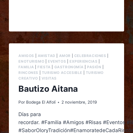
AMIGOS
|
AMISTAD
|
AMOR
|
CELEBRACIONES
|
ENOTURISMO
|
EVENTOS
|
EXPERIENCIAS
|
FAMILIA
|
FIESTA
|
GASTRONOMÍA
|
PASIÓN
|
RINCONES
|
TURISMO ACCESIBLE
|
TURISMO
CREATIVO
|
VISITAS
Bautizo Aitana
Por
Bodega El Alfolí
2 noviembre, 2019
Días para
recordar. #Familia #Amigos #Risas #Eventos #B
#SaborOloryTradición#EnamoratedeCadaRincó
ición