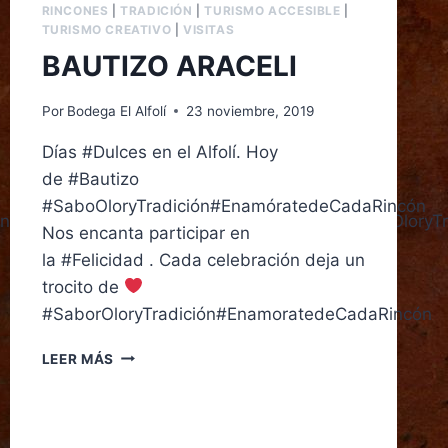
RINCONES
|
TRADICIÓN
|
TURISMO ACCESIBLE
|
TURISMO CREATIVO
|
VISITAS
BAUTIZO ARACELI
Por
Bodega El Alfolí
23 noviembre, 2019
Días #Dulces en el Alfolí. Hoy
de #Bautizo
#SaboOloryTradición#EnamóratedeCadaRincón
rindar#FinoGranero#SaboresQuePerduran#SaborOloryT
Nos encanta participar en
la #Felicidad . Cada celebración deja un
trocito de
#SaborOloryTradición#EnamoratedeCadaRincón
LEER MÁS