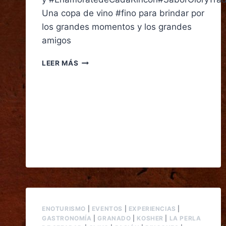
Una copa de vino #fino para brindar por
los grandes momentos y los grandes
amigos
LEER MÁS
ENOTURISMO
|
EVENTOS
|
EXPERIENCIAS
|
GASTRONOMÍA
|
GRANADO
|
KOSHER
|
LA PERLA