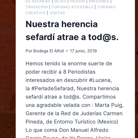
DE SEFARAD
|
OLIVO
|
PASIÓN
|
RINCONES
|
TRADICIÓN
|
TURISMO ACCESIBLE
|
TURISMO
CREATIVO
|
VISITAS
Nuestra herencia
sefardí atrae a tod@s.
Por
Bodega El Alfolí
17 junio, 2019
Hemos tenido la enorme suerte de
poder recibir a 8 Periodistas
interesados en descubrir #Lucena,
la #PerladeSefarad, Nuestra herencia
sefardí atrae a tod@s. Compartimos
una agradable velada con : Marta Puig,
Gerente de la Red de Juderías Carmen
Pineda, de Entorno Turístico (Mexico)
Lo que coma Don Manuel Alfredo