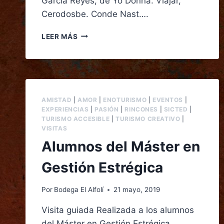
Garcia Reyes, de Yo Donna. Viajar,
Cerodosbe. Conde Nast….
LEER MÁS
AMISTAD
|
AMOR
|
ENOTURISMO
|
EVENTOS
|
EXPERIENCIAS
|
PASIÓN
|
RINCONES
|
SICTED
|
TURISMO ACCESIBLE
|
TURISMO CREATIVO
|
VISITAS
Alumnos del Máster en
Gestión Estrégica
Por
Bodega El Alfolí
21 mayo, 2019
Visita guiada Realizada a los alumnos
del Máster en Gestión Estrégica