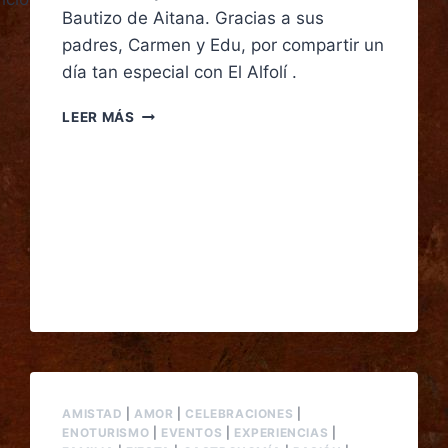
Bautizo de Aitana. Gracias a sus
padres, Carmen y Edu, por compartir un
día tan especial con El Alfolí .
LEER MÁS
AMISTAD
|
AMOR
|
CELEBRACIONES
|
ENOTURISMO
|
EVENTOS
|
EXPERIENCIAS
|