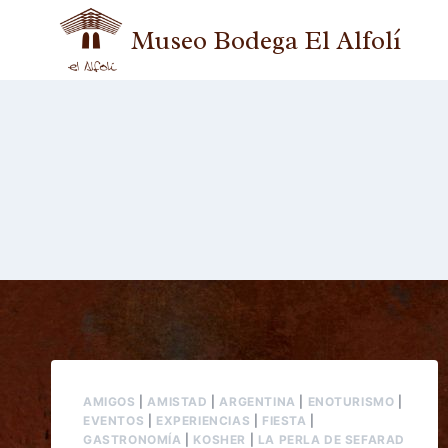
Museo Bodega El Alfolí
AMIGOS
|
AMISTAD
|
ARGENTINA
|
ENOTURISMO
|
EVENTOS
|
EXPERIENCIAS
|
FIESTA
|
GASTRONOMÍA
|
KOSHER
|
LA PERLA DE SEFARAD