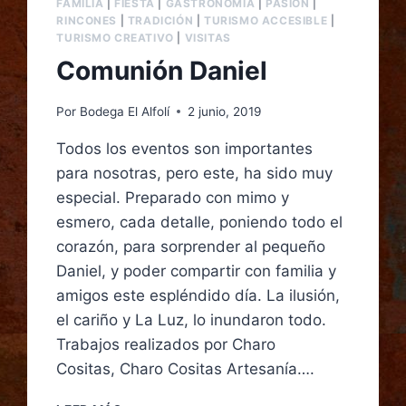
FAMILIA
|
FIESTA
|
GASTRONOMÍA
|
PASIÓN
|
RINCONES
|
TRADICIÓN
|
TURISMO ACCESIBLE
|
TURISMO CREATIVO
|
VISITAS
Comunión Daniel
Por
Bodega El Alfolí
2 junio, 2019
Todos los eventos son importantes
para nosotras, pero este, ha sido muy
especial. Preparado con mimo y
esmero, cada detalle, poniendo todo el
corazón, para sorprender al pequeño
Daniel, y poder compartir con familia y
amigos este espléndido día. La ilusión,
el cariño y La Luz, lo inundaron todo.
Trabajos realizados por Charo
Cositas, Charo Cositas Artesanía….