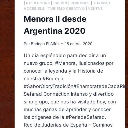
|
NUEVA YORK
|
PASIÓN
|
RINCONES
|
TURISMO
ACCESIBLE
|
TURISMO CREATIVO
|
VISITAS
Menora II desde
Argentina 2020
Por
Bodega El Alfolí
15 enero, 2020
Un día espléndido para decidir a un
nuevo grupo, #Menora, ilusionados por
conocer la leyenda y la Historia de
nuestra #Bodega
#SaborOloryTradición#EnamoratedeCadaRin
Sefarad Connection Intenso y divertido
sino grupo, que nos ha visitado hoy, con
muchas ganas de aprender y conocer
los origenes de la #PerladeSefarad.
Red de Juderías de España – Caminos