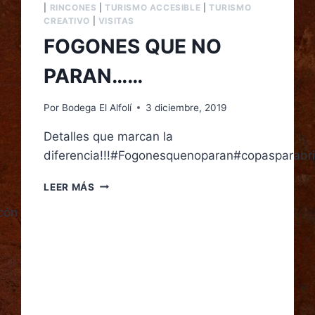
|
RINCONES
|
TURISMO ACCESIBLE
|
TURISMO
CREATIVO
|
VISITAS
FOGONES QUE NO
PARAN……
Por
Bodega El Alfolí
3 diciembre, 2019
Detalles que marcan la
diferencia!!!#Fogonesquenoparan#copasparab
LEER MÁS
cón