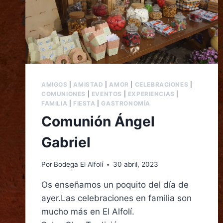
AMIGOS
|
AMISTAD
|
AMOR
|
CELEBRACIONES
|
COMUNIONES
|
EVENTOS
|
EXPERIENCIAS
|
FAMILIA
|
FIESTA
|
GASTRONOMÍA
Comunión Ángel
Gabriel
Por
Bodega El Alfolí
30 abril, 2023
Os enseñamos un poquito del día de
ayer.Las celebraciones en familia son
mucho más en El Alfolí.