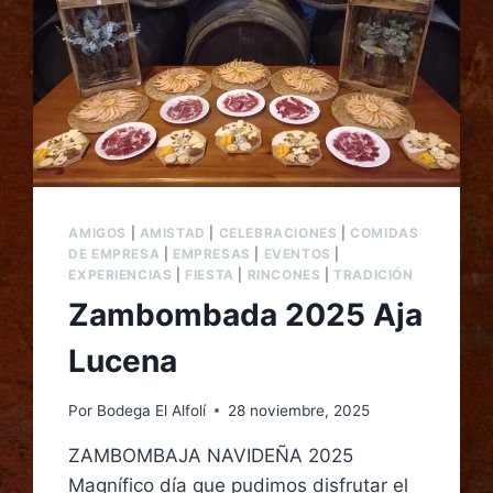
AMIGOS
|
AMISTAD
|
CELEBRACIONES
|
COMIDAS
DE EMPRESA
|
EMPRESAS
|
EVENTOS
|
EXPERIENCIAS
|
FIESTA
|
RINCONES
|
TRADICIÓN
Zambombada 2025 Aja
Lucena
Por
Bodega El Alfolí
28 noviembre, 2025
ZAMBOMBAJA NAVIDEÑA 2025
Magnífico día que pudimos disfrutar el