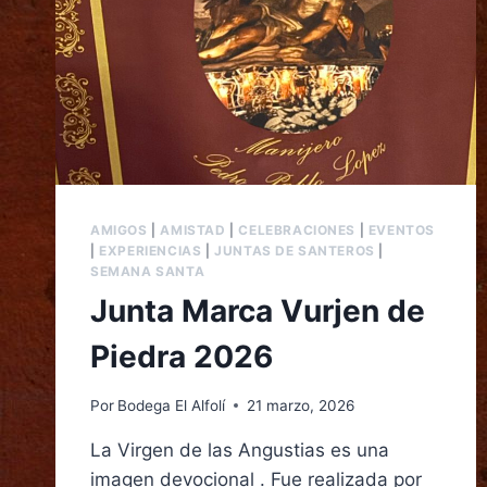
AMIGOS
|
AMISTAD
|
CELEBRACIONES
|
EVENTOS
|
EXPERIENCIAS
|
JUNTAS DE SANTEROS
|
SEMANA SANTA
Junta Marca Vurjen de
Piedra 2026
Por
Bodega El Alfolí
21 marzo, 2026
La Virgen de las Angustias es una
imagen devocional . Fue realizada por