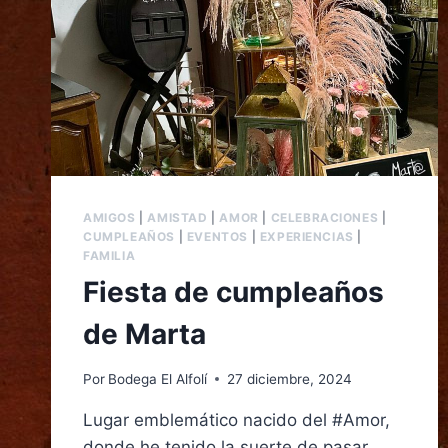
AMIGOS
|
AMISTAD
|
AMOR
|
CELEBRACIONES
|
CUMPLEAÑOS
|
EVENTOS
|
EXPERIENCIAS
|
FAMILIA
Fiesta de cumpleaños
de Marta
Por
Bodega El Alfolí
27 diciembre, 2024
Lugar emblemático nacido del #Amor,
donde he tenido la suerte de pasar