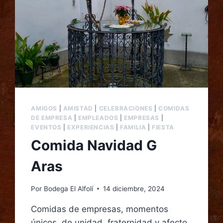
AMIGOS
|
AMISTAD
|
CELEBRACIONES
|
COMIDAS
DE EMPRESA
|
EMPLEADOS
|
EMPRESAS
|
EVENTOS
|
EXPERIENCIAS
|
FAMILIA
|
FIESTA
Comida Navidad G
Aras
Por
Bodega El Alfolí
14 diciembre, 2024
Comidas de empresas, momentos
únicos, de unidad, fraternidad y afecto