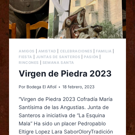
AMIGOS
|
AMISTAD
|
CELEBRACIONES
|
FAMILIA
|
FIESTA
|
JUNTAS DE SANTEROS
|
PASIÓN
|
RINCONES
|
SEMANA SANTA
Virgen de Piedra 2023
Por
Bodega El Alfolí
18 febrero, 2023
“Virgen de Piedra 2023 Cofradía María
Santísima de las Angustias. Junta de
Santeros a iniciativa de “La Esquina
Mala” Ha sido un placer Pedropablo
Eltigre Lopez Lara SaborOloryTradición