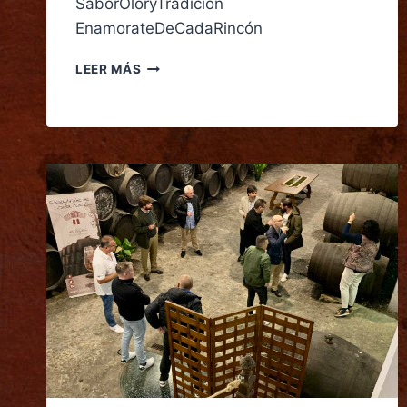
SaborOloryTradición
EnamorateDeCadaRincón
LEER MÁS