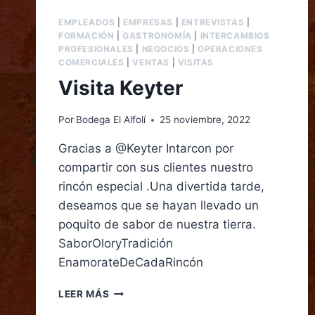
EMPLEADOS
|
EMPRESAS
|
ENTREVISTAS
|
FORMACIÓN
|
GASTRONOMÍA
|
INTERCAMBIOS
PROFESIONALES
|
NEGOCIOS
|
OPERACIONES
COMERCIALES
|
VENTAS
|
VISITAS
Visita Keyter
Por
Bodega El Alfolí
25 noviembre, 2022
Gracias a @Keyter Intarcon por
compartir con sus clientes nuestro
rincón especial .Una divertida tarde,
deseamos que se hayan llevado un
poquito de sabor de nuestra tierra.
SaborOloryTradición
EnamorateDeCadaRincón
LEER MÁS