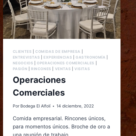
CLIENTES
|
COMIDAS DE EMPRESA
|
ENTREVISTAS
|
EXPERIENCIAS
|
GASTRONOMÍA
|
NEGOCIOS
|
OPERACIONES COMERCIALES
|
PASIÓN
|
RINCONES
|
VENTAS
|
VISITAS
Operaciones
Comerciales
Por
Bodega El Alfolí
14 diciembre, 2022
Comida empresarial. Rincones únicos,
para momentos únicos. Broche de oro a
una reunión de trabajo.