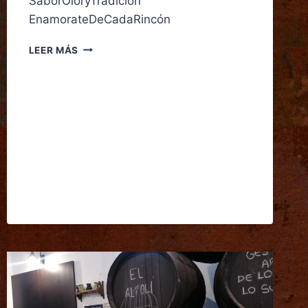
SaborOloryTradición
EnamorateDeCadaRincón
LEER MÁS