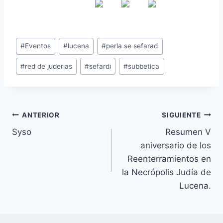
#
Eventos
#
lucena
#
perla se sefarad
#
red de juderias
#
sefardi
#
subbetica
ANTERIOR
SIGUIENTE
Syso
Resumen V
aniversario de los
Reenterramientos en
la Necrópolis Judía de
Lucena.