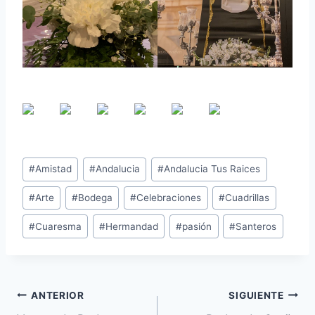
#
Amistad
#
Andalucia
#
Andalucia Tus Raices
#
Arte
#
Bodega
#
Celebraciones
#
Cuadrillas
#
Cuaresma
#
Hermandad
#
pasión
#
Santeros
ANTERIOR
SIGUIENTE