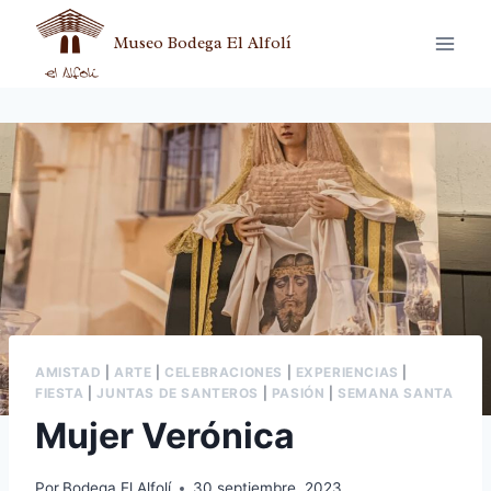
Museo Bodega El Alfolí
AMISTAD
|
ARTE
|
CELEBRACIONES
|
EXPERIENCIAS
|
FIESTA
|
JUNTAS DE SANTEROS
|
PASIÓN
|
SEMANA SANTA
Mujer Verónica
Por
Bodega El Alfolí
30 septiembre, 2023