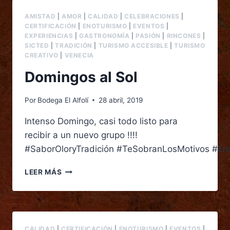
AMISTAD
|
AMOR
|
CALIDAD
|
CELEBRACIONES
|
CERTIFICACIÓN
|
ENOTURISMO
|
EVENTOS
|
EXPERIENCIAS
|
GASTRONOMÍA
|
PASIÓN
|
RINCONES
|
SICTED
|
TRADICIÓN
|
TURISMO ACCESIBLE
|
TURISMO
CREATIVO
|
VENECIA
Domingos al Sol
Por
Bodega El Alfolí
28 abril, 2019
Intenso Domingo, casi todo listo para
recibir a un nuevo grupo !!!!
#SaborOloryTradición #TeSobranLosMotivos #E
LEER MÁS
CALIDAD
|
CERTIFICACIÓN
|
ENOTURISMO
|
EVENTOS
|