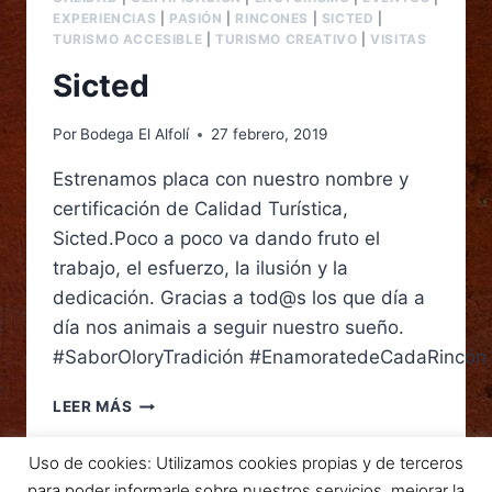
EXPERIENCIAS
|
PASIÓN
|
RINCONES
|
SICTED
|
TURISMO ACCESIBLE
|
TURISMO CREATIVO
|
VISITAS
Sicted
Por
Bodega El Alfolí
27 febrero, 2019
Estrenamos placa con nuestro nombre y
certificación de Calidad Turística,
Sicted.Poco a poco va dando fruto el
trabajo, el esfuerzo, la ilusión y la
dedicación. Gracias a tod@s los que día a
día nos animais a seguir nuestro sueño.
#SaborOloryTradición #EnamoratedeCadaRincón 
LEER MÁS
Uso de cookies: Utilizamos cookies propias y de terceros
para poder informarle sobre nuestros servicios, mejorar la