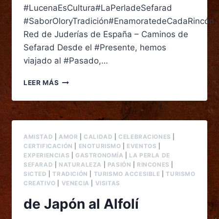
#LucenaEsCultura#LaPerladeSefarad
#SaborOloryTradición#EnamoratedeCadaRincón
Red de Juderías de España – Caminos de
Sefarad Desde el #Presente, hemos
viajado al #Pasado,…
LEER MÁS
AMISTAD
|
AMOR
|
CALIDAD
|
CELEBRACIONES
|
CERTIFICACIÓN
|
ENOTURISMO
|
EVENTOS
|
EXPERIENCIAS
|
GASTRONOMÍA
|
LA PERLA DE
SEFARAD
|
NATURALEZA
|
PASIÓN
|
RINCONES
|
SICTED
|
TRADICIÓN
|
TURISMO ACCESIBLE
|
TURISMO
CREATIVO
|
VENECIA
|
VISITAS
de Japón al Alfolí