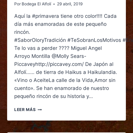
Por
Bodega El Alfolí
29 abril, 2019
Aquí la #primavera tiene otro color!!!! Cada
día más enamoradas de este pequeño
rincón.
#SaborOloryTradición #TeSobranLosMotivos #E
Te lo vas a perder ???? Miguel Angel
Arroyo Montilla @Molly Sears-
Piccaveyhttp://piccavey.com/ De Japón al
Alfolí…… de tierra de Haikus a Haikulandia.
«Vino o AceiteLa calle de la Vida,Amor sin
cuento». Se han enamorado de nuestro
pequeño rincón de su historia y…
LEER MÁS