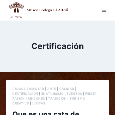
Museo Bodega El Alfolí
Certificación
AMIGOS
|
AMISTAD
|
ARTE
|
CALIDAD
|
CERTIFICACIÓN
|
ENOTURISMO
|
EVENTOS
|
FIESTA
|
PASIÓN
|
RINCONES
|
TRADICIÓN
|
TURISMO
CREATIVO
|
VISITAS
Que es una cata de