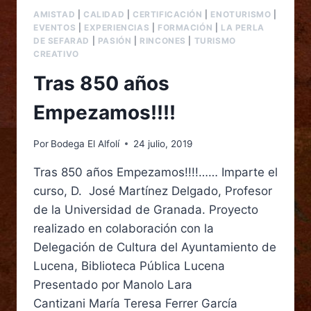
AMISTAD
|
CALIDAD
|
CERTIFICACIÓN
|
ENOTURISMO
|
EVENTOS
|
EXPERIENCIAS
|
FORMACIÓN
|
LA PERLA
DE SEFARAD
|
PASIÓN
|
RINCONES
|
TURISMO
CREATIVO
Tras 850 años
Empezamos!!!!
Por
Bodega El Alfolí
24 julio, 2019
Tras 850 años Empezamos!!!!…… Imparte el
curso, D. José Martínez Delgado, Profesor
de la Universidad de Granada. Proyecto
realizado en colaboración con la
Delegación de Cultura del Ayuntamiento de
Lucena, Biblioteca Pública Lucena
Presentado por Manolo Lara
Cantizani María Teresa Ferrer García