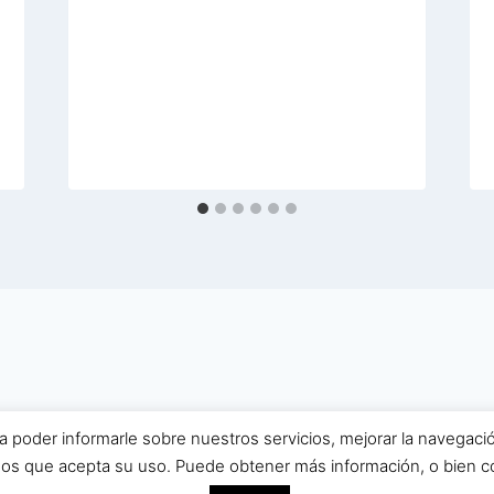
a poder informarle sobre nuestros servicios, mejorar la navegaci
6 Museo Bodega El Alfolí | Hecho con ❤️ by
redesweb
s que acepta su uso. Puede obtener más información, o bien co