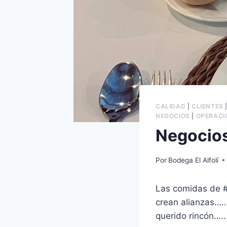
CALIDAD
|
CLIENTES
NEGOCIOS
|
OPERACI
Negocios
Por
Bodega El Alfolí
Las comidas de #
crean alianzas…..
querido rincón…..