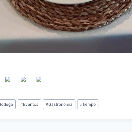
Bodega
#
Eventos
#
Gastronomia
#
tiempo