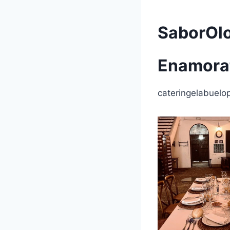
SaborOlo
Enamora
cateringelabuelo