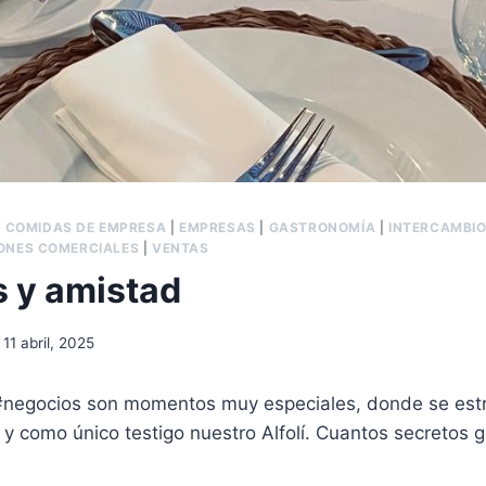
|
COMIDAS DE EMPRESA
|
EMPRESAS
|
GASTRONOMÍA
|
INTERCAMBIO
ONES COMERCIALES
|
VENTAS
 y amistad
11 abril, 2025
negocios son momentos muy especiales, donde se estr
 y como único testigo nuestro Alfolí. Cuantos secretos 