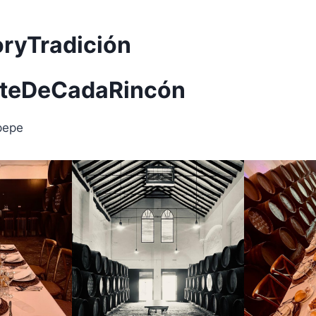
ryTradición
teDeCadaRincón
pepe