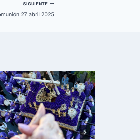
SIGUIENTE
munión 27 abril 2025
El Secr
Persa
Por
Bodega 